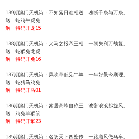
189期澳门天机诗：不知落日谁相送，魂断千条与万条。
送：蛇鸡牛虎兔
解：特码开龙15
188期澳门天机诗：犬马之报帝王相，一朝失利万劫复。
送：蛇猴兔龙虎
解：特码开兔16
187期澳门天机诗：风吹草低见牛羊，一年好景今期现。
送：蛇猪马鸡兔
解：特码开马01
186期澳门天机诗：索居高峰自称王，波翻浪滚起旋风。
送：鸡兔羊猴鼠
解：特码开猴23
185期澳门天机诗：名扬天下四处传，一路顺风做马车。