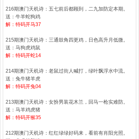
216期澳门天机诗：五七前后都顾到，二九加防定本期。
送：牛羊蛇狗鸡
解：特码开马37
215期澳门天机诗：三通鼓角四更鸡，日色高升月低微。
送：马狗虎鸡鼠
解：特码开蛇14
214期澳门天机诗：老鼠过街人喊打，绿叶飘浮水中流。
送：兔牛猪羊虎
解：特码开兔04
213期澳门天机诗：女扮男装花木兰，回马一枪实难防。
送：马羊鸡虎猪
解：特码开猴35
212期澳门天机诗：红红绿绿好码来，看前有肖阳光照。