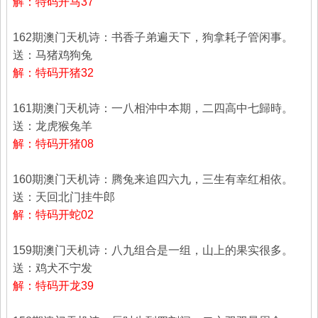
解：特码开马37
162期澳门天机诗：书香子弟遍天下，狗拿耗子管闲事。
送：马猪鸡狗兔
解：特码开猪32
161期澳门天机诗：一八相沖中本期，二四高中七歸時。
送：龙虎猴兔羊
解：特码开猪08
160期澳门天机诗：腾兔来追四六九，三生有幸红相依。
送：天回北门挂牛郎
解：特码开蛇02
159期澳门天机诗：八九组合是一组，山上的果实很多。
送：鸡犬不宁发
解：特码开龙39