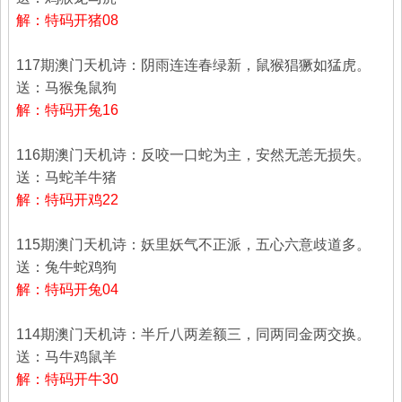
解：特码开猪08
117期澳门天机诗：阴雨连连春绿新，鼠猴猖獗如猛虎。
送：马猴兔鼠狗
解：特码开兔16
116期澳门天机诗：反咬一口蛇为主，安然无恙无损失。
送：马蛇羊牛猪
解：特码开鸡22
115期澳门天机诗：妖里妖气不正派，五心六意歧道多。
送：兔牛蛇鸡狗
解：特码开兔04
114期澳门天机诗：半斤八两差额三，同两同金两交换。
送：马牛鸡鼠羊
解：特码开牛30