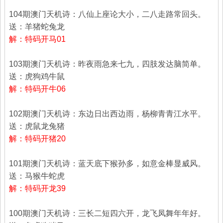
104期澳门天机诗：八仙上座论大小，二八走路常回头。
送：羊猪蛇兔龙
解：特码开马01
103期澳门天机诗：昨夜雨急来七九，四肢发达脑简单。
送：虎狗鸡牛鼠
解：特码开牛06
102期澳门天机诗：东边日出西边雨，杨柳青青江水平。
送：虎鼠龙兔猪
解：特码开猪20
101期澳门天机诗：蓝天底下猴孙多，如意金棒显威风。
送：马猴牛蛇虎
解：特码开龙39
100期澳门天机诗：三长二短四六开，龙飞凤舞年年好。