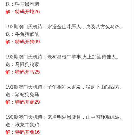
送：猴马鼠狗猪
解：特码开蛇26
193期澳门天机诗：水漫金山斗恶人，央及八方兔马鸡。
送：牛兔猪猴鼠
解：特码开狗09
192期澳门天机诗：老树盘根牛羊丰,火上加油待佳人。
送：马鼠狗鸡猴
解：特码开马25
191期澳门天机诗：子午相冲大财发，猛虎下山闯四方。
送：猪蛇狗兔马
解：特码开虎29
190期澳门天机诗：来名明湖恩晓月，山中习静观绿波。
送：猴龙牛鼠鸡
解：特码开兔16