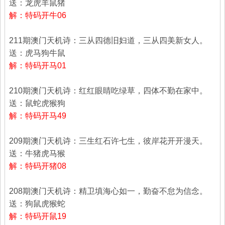
送：龙虎羊鼠猪
解：特码开牛06
211期澳门天机诗：三从四德旧妇道，三从四美新女人。
送：虎马狗牛鼠
解：特码开马01
210期澳门天机诗：红红眼睛吃绿草，四体不勤在家中。
送：鼠蛇虎猴狗
解：特码开马49
209期澳门天机诗：三生红石许七生，彼岸花开开漫天。
送：牛猪虎马猴
解：特码开猪08
208期澳门天机诗：精卫填海心如一，勤奋不怠为信念。
送：狗鼠虎猴蛇
解：特码开鼠19