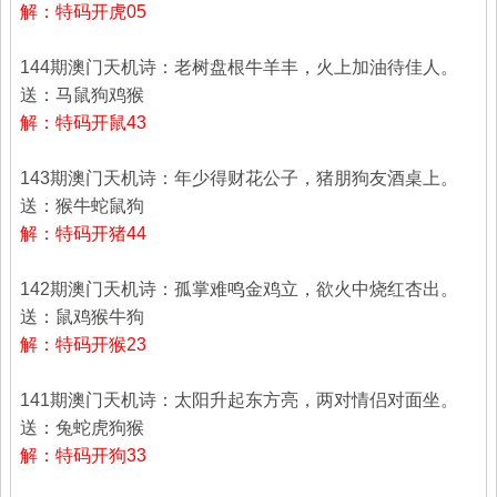
解：特码开虎05
144期澳门天机诗：老树盘根牛羊丰，火上加油待佳人。
送：马鼠狗鸡猴
解：特码开鼠43
143期澳门天机诗：年少得财花公子，猪朋狗友酒桌上。
送：猴牛蛇鼠狗
解：特码开猪44
142期澳门天机诗：孤掌难鸣金鸡立，欲火中烧红杏出。
送：鼠鸡猴牛狗
解：特码开猴23
141期澳门天机诗：太阳升起东方亮，两对情侣对面坐。
送：兔蛇虎狗猴
解：特码开狗33