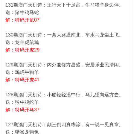
131期澳门天机诗：王行天下十足富，牛马猪羊身边伴。
送：猪牛鸡马蛇
解：特码开鼠07
130期澳门天机诗：一条大路通南北，车水马龙尘土飞。
送：龙羊虎鼠鸡
解：特码开虎29
129期澳门天机诗：内外兼修方昌盛，安居乐业民清闲。
送：鸡虎牛狗羊
解：特码开虎41
128期澳门天机诗：小船轻轻溪中行，马儿望向远方去。
送：猴牛鸡蛇羊
解：特码开马37
127期澳门天机诗：颠三倒四真糊涂，有一说一见真章。
送：猪猴龙狗兔