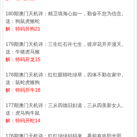
180期澳门天机诗：精卫填海心如一，勤奋不怠为信念。
送：狗鼠虎猴蛇
解：特码开狗21
179期澳门天机诗：三生红石许七生，彼岸花开开漫天。
送：牛猪虎马猴
解：特码开龙15
178期澳门天机诗：红红眼睛吃绿草，四体不勤在家中。
送：鼠蛇虎猴狗
解：特码开牛18
177期澳门天机诗：三从四德旧妇道，三从四美新女人。
送：虎马狗牛鼠
解：特码开蛇14
176期澳门天机诗：红红绿绿好码来，看前有肖阳光照。