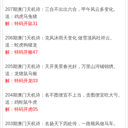
207期澳门天机诗：三合不出出六合，甲午风云多变化。
送：鸡虎马兔猪
解：特码开鼠31
206期澳门天机诗：克风沐雨天变化 做雪顶风吐祥云。
送：蛇虎狗猪龙
解：特码开猴47
205期澳门天机诗：天开美景春光好，万里山河铺锦绣。
送：龙猪鼠马猴
解：特码开龙03
204期澳门天机诗：名不图便宜不上当，贪图便宜吃大亏。
送：鸡蛇鼠牛虎
解：特码开虎05
203期澳门天机诗：名扬天下四处传，一路顺风做马车。