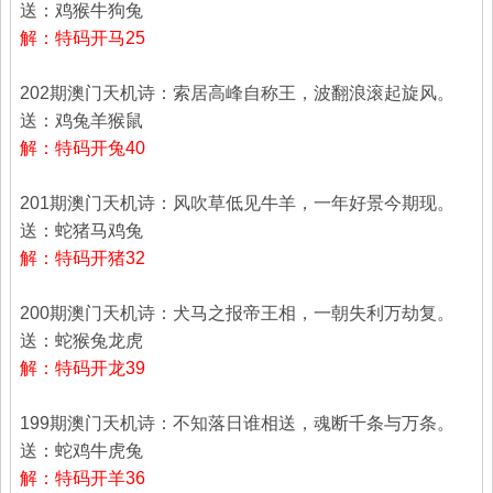
送：鸡猴牛狗兔
解：特码开马25
202期澳门天机诗：索居高峰自称王，波翻浪滚起旋风。
送：鸡兔羊猴鼠
解：特码开兔40
201期澳门天机诗：风吹草低见牛羊，一年好景今期现。
送：蛇猪马鸡兔
解：特码开猪32
200期澳门天机诗：犬马之报帝王相，一朝失利万劫复。
送：蛇猴兔龙虎
解：特码开龙39
199期澳门天机诗：不知落日谁相送，魂断千条与万条。
送：蛇鸡牛虎兔
解：特码开羊36