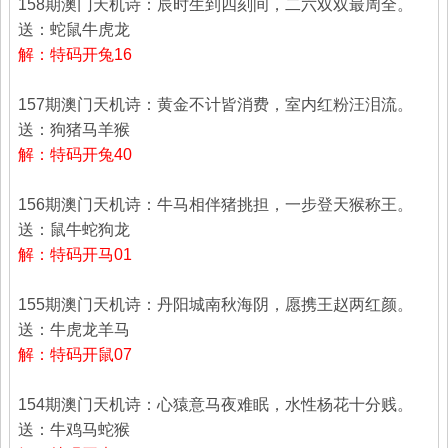
158期澳门天机诗：辰时生到四刻间，二六双双最周全。
送：蛇鼠牛虎龙
解：特码开兔16
157期澳门天机诗：黄金不计皆消费，室内红粉汪泪流。
送：狗猪马羊猴
解：特码开兔40
156期澳门天机诗：牛马相伴猪挑担，一步登天猴称王。
送：鼠牛蛇狗龙
解：特码开马01
155期澳门天机诗：丹阳城南秋海阴，愿携王赵两红颜。
送：牛虎龙羊马
解：特码开鼠07
154期澳门天机诗：心猿意马夜难眠，水性杨花十分贱。
送：牛鸡马蛇猴