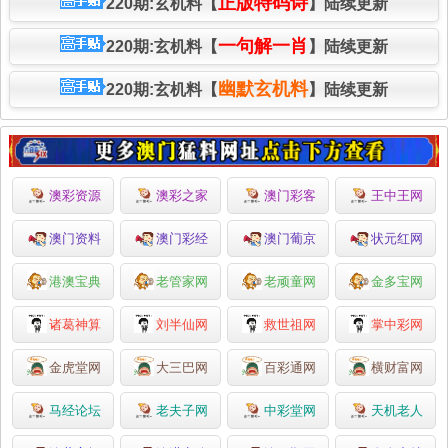
正版特码诗
220期:玄机料【
】陆续更新
一句解一肖
220期:玄机料【
】陆续更新
幽默玄机料
220期:玄机料【
】陆续更新
澳彩资源
澳彩之家
澳门彩客
王中王网
澳门资料
澳门彩经
澳门葡京
状元红网
港澳宝典
老管家网
老顽童网
金多宝网
诸葛神算
刘半仙网
救世祖网
掌中彩网
金虎堂网
大三巴网
百彩通网
横财富网
马经论坛
老夫子网
中彩堂网
天机老人