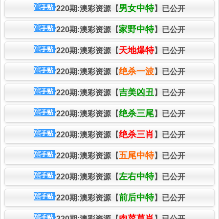
男女中特
220期:澳彩资源【
】已公开
家野中特
220期:澳彩资源【
】已公开
天地爆特
220期:澳彩资源【
】已公开
绝杀一波
220期:澳彩资源【
】已公开
吉美凶丑
220期:澳彩资源【
】已公开
绝杀三尾
220期:澳彩资源【
】已公开
绝杀三肖
220期:澳彩资源【
】已公开
五尾中特
220期:澳彩资源【
】已公开
左右中特
220期:澳彩资源【
】已公开
前后中特
220期:澳彩资源【
】已公开
肉菜草肖
220期:澳彩资源【
】已公开