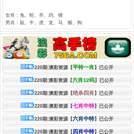
女肖：兔、蛇、羊、鸡、猪
男肖：鼠、牛、虎、龙、马、猴、狗
平特一肖
220期:澳彩资源【
】已公开
六肖12码
220期:澳彩资源【
】已公开
绝杀四肖
220期:澳彩资源【
】已公开
七肖中特
220期:澳彩资源【
】已公开
六肖中特
220期:澳彩资源【
】已公开
四肖中特
220期:澳彩资源【
】已公开