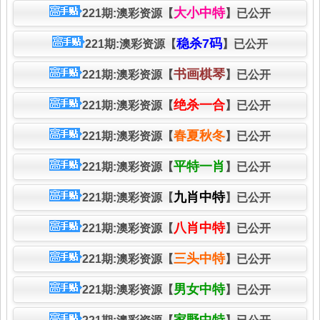
大小中特
221期:澳彩资源【
】已公开
稳杀7码
221期:澳彩资源【
】已公开
书画棋琴
221期:澳彩资源【
】已公开
绝杀一合
221期:澳彩资源【
】已公开
春夏秋冬
221期:澳彩资源【
】已公开
平特一肖
221期:澳彩资源【
】已公开
九肖中特
221期:澳彩资源【
】已公开
八肖中特
221期:澳彩资源【
】已公开
三头中特
221期:澳彩资源【
】已公开
男女中特
221期:澳彩资源【
】已公开