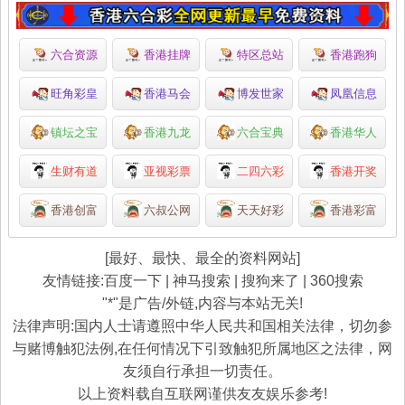
六合资源
香港挂牌
特区总站
香港跑狗
旺角彩皇
香港马会
博发世家
凤凰信息
镇坛之宝
香港九龙
六合宝典
香港华人
生财有道
亚视彩票
二四六彩
香港开奖
香港创富
六叔公网
天天好彩
香港彩富
[最好、最快、最全的资料网站]
友情链接:
百度一下
|
神马搜索
|
搜狗来了
|
360搜索
"*"是广告/外链,内容与本站无关!
法律声明:国内人士请遵照中华人民共和国相关法律，切勿参
与赌博触犯法例,在任何情况下引致触犯所属地区之法律，网
友须自行承担一切责任。
以上资料载自互联网谨供友友娱乐参考!