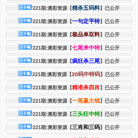
精杀五码料
221期:澳彩资源【
】已公开
一句定平特
221期:澳彩资源【
】已公开
极品单双料
221期:澳彩资源【
】已公开
七尾来中特
221期:澳彩资源【
】已公开
疯狂杀三尾
221期:澳彩资源【
】已公开
20码中特码
221期:澳彩资源【
】已公开
精准杀四肖
221期:澳彩资源【
】已公开
一尾赢大钱
221期:澳彩资源【
】已公开
三头狂中特
221期:澳彩资源【
】已公开
三肖和三码
221期:澳彩资源【
】已公开