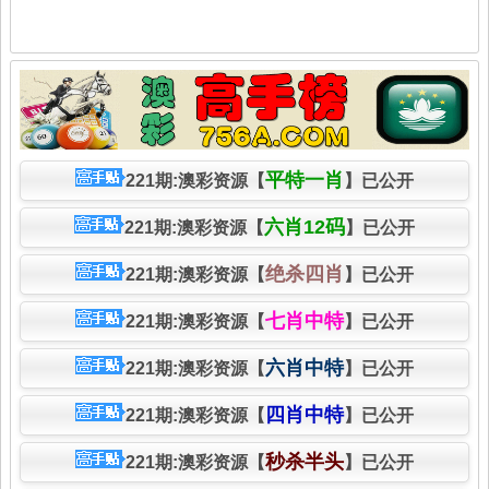
平特一肖
221期:澳彩资源【
】已公开
六肖12码
221期:澳彩资源【
】已公开
绝杀四肖
221期:澳彩资源【
】已公开
七肖中特
221期:澳彩资源【
】已公开
六肖中特
221期:澳彩资源【
】已公开
四肖中特
221期:澳彩资源【
】已公开
秒杀半头
221期:澳彩资源【
】已公开