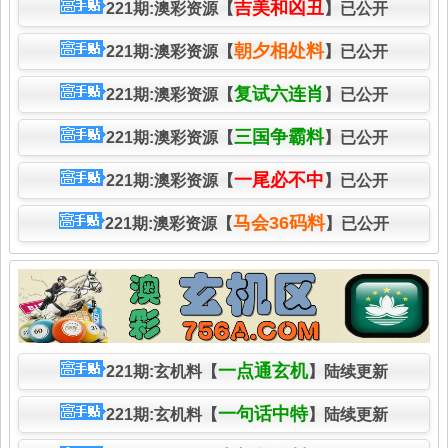
吉美和凶丑
221期:澳彩资源【
】已公开
朝夕相处料
221期:澳彩资源【
】已公开
复试六连肖
221期:澳彩资源【
】已公开
三国争霸料
221期:澳彩资源【
】已公开
一尾必不中
221期:澳彩资源【
】已公开
马会36码料
221期:澳彩资源【
】已公开
一点通玄机
221期:玄机料【
】陆续更新
一句话中特
221期:玄机料【
】陆续更新