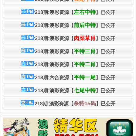
左右中特
218期:澳彩资源【
】已公开
前后中特
218期:澳彩资源【
】已公开
肉菜草肖
218期:澳彩资源【
】已公开
平特三肖
218期:澳彩资源【
】已公开
平特二肖
218期:澳彩资源【
】已公开
平特一尾
218期:六合资源【
】已公开
七尾中特
218期:澳彩资源【
】已公开
杀特15码
218期:澳彩资源【
】已公开