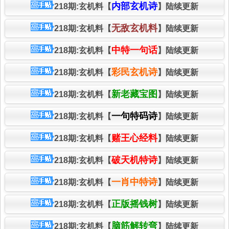
内部玄机诗
218期:玄机料【
】陆续更新
无敌玄机料
218期:玄机料【
】陆续更新
中特一句话
218期:玄机料【
】陆续更新
彩民玄机诗
218期:玄机料【
】陆续更新
新老藏宝图
218期:玄机料【
】陆续更新
一句特码诗
218期:玄机料【
】陆续更新
赌王心经料
218期:玄机料【
】陆续更新
破天机特诗
218期:玄机料【
】陆续更新
一肖中特诗
218期:玄机料【
】陆续更新
正版摇钱树
218期:玄机料【
】陆续更新
脑筋解转弯
218期:玄机料【
】陆续更新