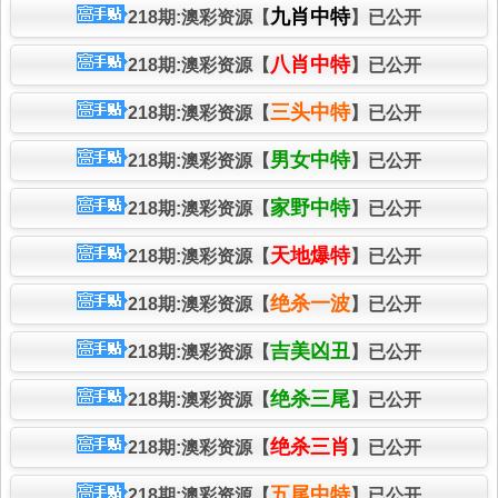
九肖中特
218期:澳彩资源【
】已公开
八肖中特
218期:澳彩资源【
】已公开
三头中特
218期:澳彩资源【
】已公开
男女中特
218期:澳彩资源【
】已公开
家野中特
218期:澳彩资源【
】已公开
天地爆特
218期:澳彩资源【
】已公开
绝杀一波
218期:澳彩资源【
】已公开
吉美凶丑
218期:澳彩资源【
】已公开
绝杀三尾
218期:澳彩资源【
】已公开
绝杀三肖
218期:澳彩资源【
】已公开
五尾中特
218期:澳彩资源【
】已公开