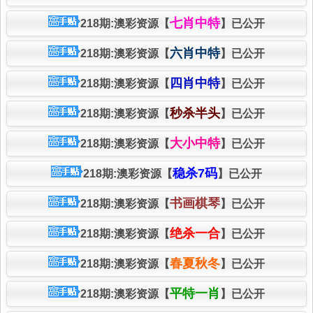
七肖中特
218期:澳彩资源【
】已公开
六肖中特
218期:澳彩资源【
】已公开
四肖中特
218期:澳彩资源【
】已公开
秒杀半头
218期:澳彩资源【
】已公开
大小中特
218期:澳彩资源【
】已公开
稳杀7码
218期:澳彩资源【
】已公开
书画棋琴
218期:澳彩资源【
】已公开
绝杀一合
218期:澳彩资源【
】已公开
春夏秋冬
218期:澳彩资源【
】已公开
平特一肖
218期:澳彩资源【
】已公开