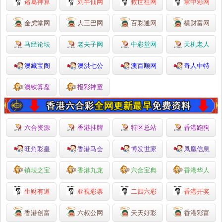
诸葛神算
刘半仙网
救世祖网
掌中彩网
金虎堂网
大三巴网
百彩通网
横财富网
马经论坛
老夫子网
中彩堂网
天机老人
澳藏宝阁
澳洪七公
澳百顺网
奇人中特
澳铁算盘
报彩神童
六合资源
香港挂牌
特区总站
香港跑狗
旺角彩皇
香港马会
博发世家
凤凰信息
镇坛之宝
香港九龙
六合宝典
香港华人
生财有道
亚视彩票
二四六彩
香港开奖
香港创富
六叔公网
天天好彩
香港彩富