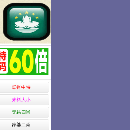
②肖中特
来料大小
无错四肖
家婆二肖