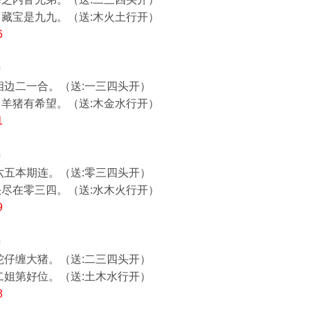
藏宝是九九。（送:木火土行开）
6
诗
相边二一合。（送:一三四头开）
羊猪有希望。（送:木金水行开）
1
诗
六五本期连。（送:零三四头开）
尽在零三四。（送:水木火行开）
9
诗
蛇仔缠大猪。（送:二三四头开）
二姐第好位。（送:土木水行开）
8