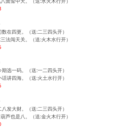
八面耸中天。（送:水火木行开）
3
诗
门数在四更。（送:二三四头开）
三法闯天关。（送:火木水行开）
5
诗
今期选一码。（送:一二四头开）
小话讲四海。（送:火土水行开）
5
诗
二八发大财。（送:二三四头开）
葫芦也是八。（送:金火木行开）
0