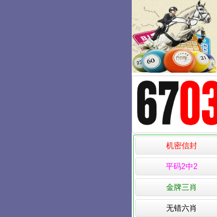
机密信封
平码2中2
金牌三肖
无错六肖