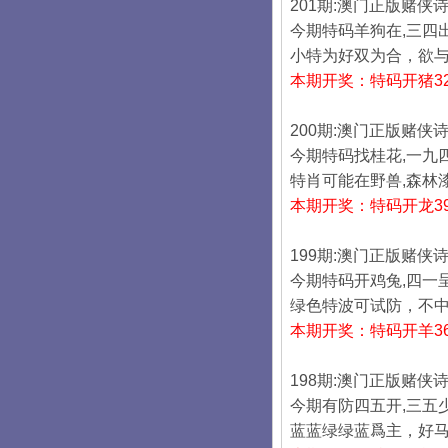
201期:澳门正版赌侠
今期特码羊狗在,三四
小特为好双为合，欲与
本期开奖：特码开猪3
200期:澳门正版赌侠
今期特码找桂花,一九
特肖可能在野兽,森林
本期开奖：特码开龙3
199期:澳门正版赌侠
今期特码开鸡兔,四一
绿色特波可试防，不中
本期开奖：特码开羊3
198期:澳门正版赌侠
今期有防四五开,三五
蓝蓝绿绿蓝爲主，好马