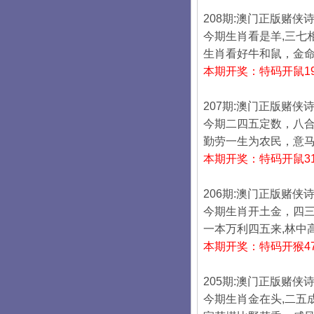
208期:澳门正版赌侠
今期生肖看是羊,三七
生肖看好牛和鼠，金命
本期开奖：特码开鼠1
207期:澳门正版赌侠
今期二四五定数，八合
勤劳一生为农民，意马
本期开奖：特码开鼠3
206期:澳门正版赌侠
今期生肖开土金，四三
一本万利四五来,林中
本期开奖：特码开猴4
205期:澳门正版赌侠
今期生肖金在头,二五