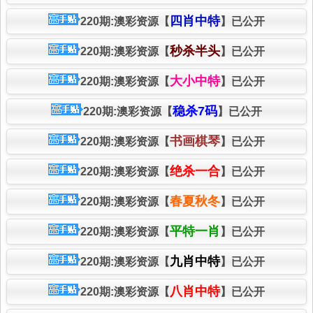
四肖中特
220期:澳彩资源【
】已公开
秒杀半头
220期:澳彩资源【
】已公开
大小中特
220期:澳彩资源【
】已公开
稳杀7码
220期:澳彩资源【
】已公开
书画棋琴
220期:澳彩资源【
】已公开
绝杀一合
220期:澳彩资源【
】已公开
春夏秋冬
220期:澳彩资源【
】已公开
平特一肖
220期:澳彩资源【
】已公开
九肖中特
220期:澳彩资源【
】已公开
八肖中特
220期:澳彩资源【
】已公开