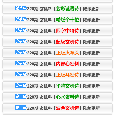
玄彩谜语诗
220期:玄机料【
】陆续更新
精版个十位
220期:玄机料【
】陆续更新
四字中特诗
220期:玄机料【
】陆续更新
超级玄机诗
220期:玄机料【
】陆续更新
正版火车头
220期:玄机料【
】陆续更新
内部心经料
220期:玄机料【
】陆续更新
正版马经诗
220期:玄机料【
】陆续更新
平特玄机诗
220期:玄机料【
】陆续更新
心水资料诗
220期:玄机料【
】陆续更新
波色玄机诗
220期:玄机料【
】陆续更新