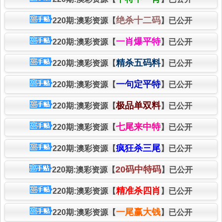
绝杀十二码
220期:澳彩资源【
】已公开
一肖爆平特
220期:澳彩资源【
】已公开
精杀五码料
220期:澳彩资源【
】已公开
一句定平特
220期:澳彩资源【
】已公开
极品单双料
220期:澳彩资源【
】已公开
七尾来中特
220期:澳彩资源【
】已公开
疯狂杀三尾
220期:澳彩资源【
】已公开
20码中特码
220期:澳彩资源【
】已公开
精准杀四肖
220期:澳彩资源【
】已公开
一尾赢大钱
220期:澳彩资源【
】已公开