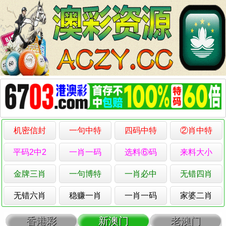
机密信封
一句中特
四码中特
②肖中特
平码2中2
一肖一码
选料⑥码
来料大小
金牌三肖
一句博特
一肖必中
无错四肖
无错六肖
稳赚一肖
一肖一码
家婆二肖