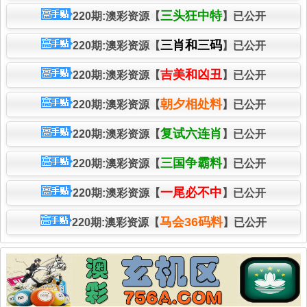
三头狂中特
220期:澳彩资源【
】已公开
三肖和三码
220期:澳彩资源【
】已公开
吉美和凶丑
220期:澳彩资源【
】已公开
朝夕相处料
220期:澳彩资源【
】已公开
复试六连肖
220期:澳彩资源【
】已公开
三国争霸料
220期:澳彩资源【
】已公开
一尾必不中
220期:澳彩资源【
】已公开
马会36码料
220期:澳彩资源【
】已公开