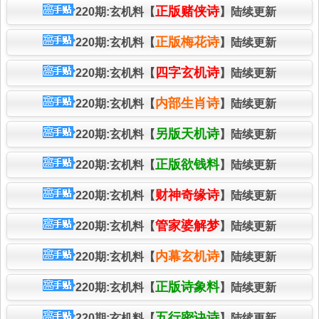
正版赌侠诗
220期:玄机料【
】陆续更新
正版梅花诗
220期:玄机料【
】陆续更新
四字玄机诗
220期:玄机料【
】陆续更新
内部生肖诗
220期:玄机料【
】陆续更新
另版天机诗
220期:玄机料【
】陆续更新
正版欲钱料
220期:玄机料【
】陆续更新
财神奇缘诗
220期:玄机料【
】陆续更新
管家婆解梦
220期:玄机料【
】陆续更新
内幕玄机诗
220期:玄机料【
】陆续更新
正版诗象料
220期:玄机料【
】陆续更新
五行密诀诗
220期:玄机料【
】陆续更新