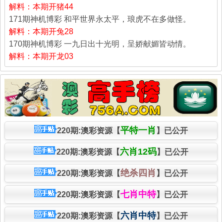
解料：本期开猪44
171期神机博彩 和平世界永太平，琅虎不在多做怪。
解料：本期开兔28
170期神机博彩 一九日出十光明，呈娇献媚皆动情。
解料：本期开龙03
平特一肖
220期:澳彩资源【
】已公开
六肖12码
220期:澳彩资源【
】已公开
绝杀四肖
220期:澳彩资源【
】已公开
七肖中特
220期:澳彩资源【
】已公开
六肖中特
220期:澳彩资源【
】已公开