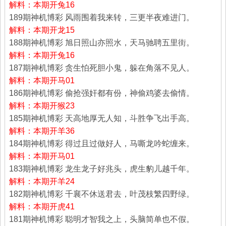
解料：本期开兔16
189期神机博彩 风雨围着我来转，三更半夜难进门。
解料：本期开龙15
188期神机博彩 旭日照山亦照水，天马驰聘五里街。
解料：本期开兔16
187期神机博彩 贪生怕死胆小鬼，躲在角落不见人。
解料：本期开马01
186期神机博彩 偷抢强奸都有份，神偷鸡婆去偷情。
解料：本期开猴23
185期神机博彩 天高地厚无人知，斗胜争飞出手高。
解料：本期开羊36
184期神机博彩 得过且过做好人，马嘶龙吟蛇缠来。
解料：本期开马01
183期神机博彩 龙生龙子好兆头，虎生豹儿越千年。
解料：本期开羊24
182期神机博彩 千襄不休送君去，叶茂枝繁四野绿。
解料：本期开虎41
181期神机博彩 聪明才智我之上，头脑简单也不假。