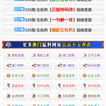
正版特码诗
220期:玄机料【
】陆续更新
一句解一肖
220期:玄机料【
】陆续更新
幽默玄机料
220期:玄机料【
】陆续更新
澳彩资源
澳彩之家
澳门彩客
王中王网
澳门资料
澳门彩经
澳门葡京
状元红网
港澳宝典
老管家网
老顽童网
金多宝网
诸葛神算
刘半仙网
救世祖网
掌中彩网
金虎堂网
大三巴网
百彩通网
横财富网