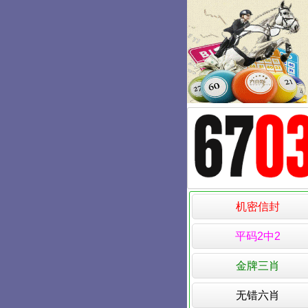
机密信封
平码2中2
金牌三肖
无错六肖