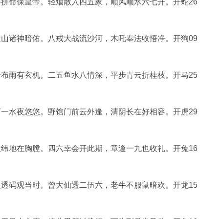
拼命保皇帝。轻烟散入四五家，顺风顺水六七开。开蛇26
山诸神暗佑。八戒大战流沙河，木吒奉法收悟净。开狗09
布雨有玄机。二五鱼水八情深，平步青云折桂枝。开马25
一水夜悠悠。野馆门前云外逢，清阴长在好相容。开虎29
纬地在胸膛。四六幸会开此期，章逢一九也收礼。开兔16
透码观当时。曾大仙透二伍六，老牛不服鼠暗欢。开龙15