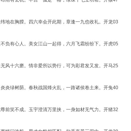
纬地在胸膛。四六幸会开此期，章逢一九也收礼。开龙03
不负有心人。美女江山一起得，六月飞霜纷纷下。开虎05
无风十六磨。情非爱所以势行，可为彩君发又发。开马25
炎炎绿树荫。春秋战国烽火乱，一路诸侯卷土来。开兔40
尊前笑不成。玉宇澄清万里挟，一身如材无气力。开猪32