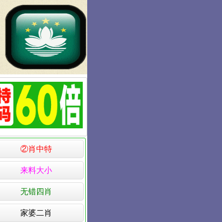
②肖中特
来料大小
无错四肖
家婆二肖