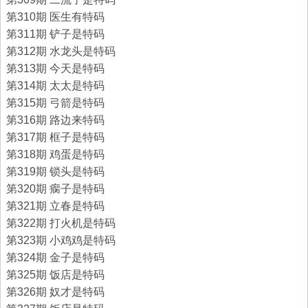
第310期 医生有特码
第311期 铲子是特码
第312期 水龙头是特码
第313期 今天是特码
第314期 太太是特码
第315期 弓箭是特码
第316期 路边来特码
第317期 框子是特码
第318期 鸡蛋是特码
第319期 锁头是特码
第320期 瘸子是特码
第321期 立春是特码
第322期 打火机是特码
第323期 小鸡鸡是特码
第324期 金子是特码
第325期 饭店是特码
第326期 奴才是特码