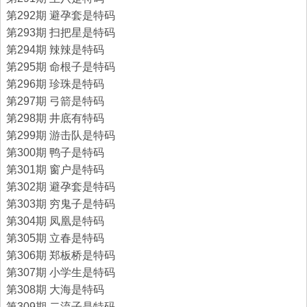
第292期 避孕套是特码
第293期 扫把星是特码
第294期 辣辣是特码
第295期 命根子是特码
第296期 珍珠是特码
第297期 弓箭是特码
第298期 井底有特码
第299期 游击队是特码
第300期 鸭子是特码
第301期 窗户是特码
第302期 避孕套是特码
第303期 穷鬼子是特码
第304期 凤凰是特码
第305期 立春是特码
第306期 郑板桥是特码
第307期 小学生是特码
第308期 大海是特码
第309期 二流子是特码