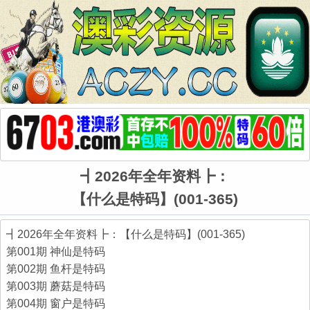
┫
2026年全年资料┣：
【什么是特码】(001-365)
┫2026年全年资料┣：【什么是特码】(001-365)
第001期 神仙是特码
第002期 鱼杆是特码
第003期 蘑菇是特码
第004期 窗户是特码