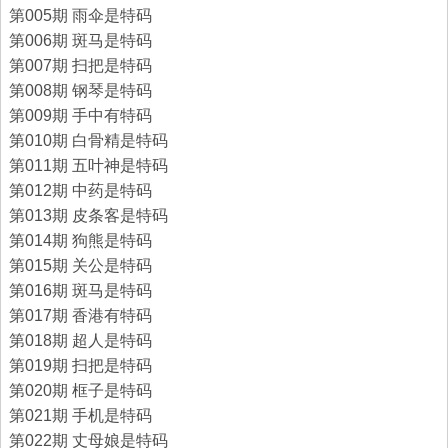
第005期 雨伞是特码
第006期 斑马是特码
第007期 扫把是特码
第008期 钢琴是特码
第009期 手中有特码
第010期 白骨精是特码
第011期 五叶神是特码
第012期 中药是特码
第013期 皮条客是特码
第014期 狗熊是特码
第015期 关公是特码
第016期 斑马是特码
第017期 香港有特码
第018期 超人是特码
第019期 扫把是特码
第020期 框子是特码
第021期 手机是特码
第022期 丈母娘是特码