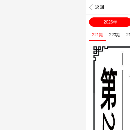
返回
2026年
221期
220期
2