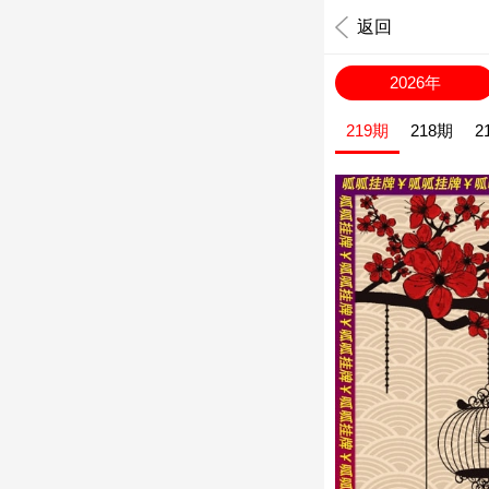
返回
2026年
219期
218期
2