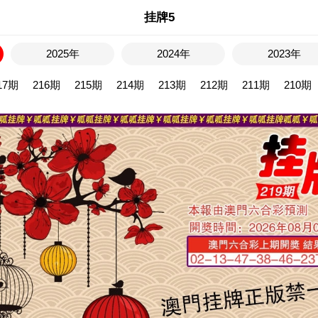
挂牌5
2025年
2024年
2023年
17期
216期
215期
214期
213期
212期
211期
210期