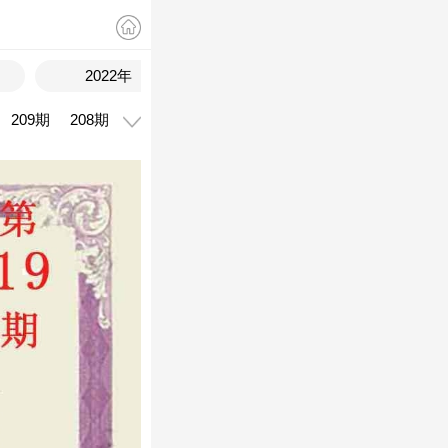
2022年
2021年
2020年
209期
208期
207期
206期
205期
204期
203期
20