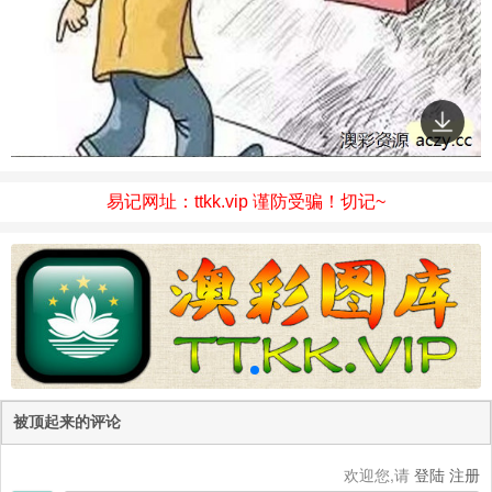
易记网址：ttkk.vip 谨防受骗！切记~