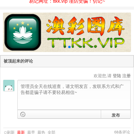
易记网址：ttkk.vip 谨防受骗！切记~