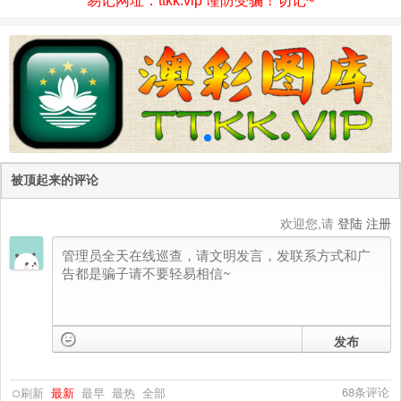
易记网址：ttkk.vip 谨防受骗！切记~