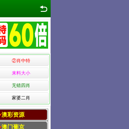
②肖中特
来料大小
无错四肖
家婆二肖
澳彩资源
澳门葡京