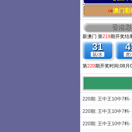
澳门彩
220期: 王中王10中7
220期: 王中王10中7
220期: 王中王10中