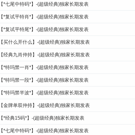
料-【*七尾中特码*】-(超级经典)独家长期发表
料-【*复试平特肖*】-(超级经典)独家长期发表
料-【*复试平特尾*】-(超级经典)独家长期发表
7料-【买什么开什么】-(超级经典)独家长期发表
7料-【经典九肖仲持】-(超级经典)独家长期发表
料-【*特玛禁一肖*】-(超级经典)独家长期发表
料-【*特玛禁一段*】-(超级经典)独家长期发表
料-【*特玛禁半波*】-(超级经典)独家长期发表
7料-【金牌单双仲持】-(超级经典)独家长期发表
料-【*经典15码*】-(超级经典)独家长期发表
料-【*七尾中特码*】-(超级经典)独家长期发表