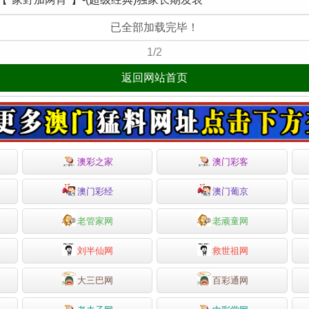
已全部加载完毕！
1/2
返回网站首页
澳彩之家
澳门彩客
澳门彩经
澳门葡京
老管家网
老顽童网
刘半仙网
救世祖网
大三巴网
百彩通网