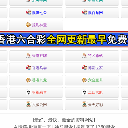
老夫子网
中彩堂网
澳洪七公
澳百顺网
报彩神童
香港挂牌
特区总站
香港马会
博发世家
香港九龙
六合宝典
亚视彩票
二四六彩
六叔公网
天天好彩
[最好、最快、最全的资料网站]
友情链接:
百度一下
|
神马搜索
|
搜狗来了
|
360搜索